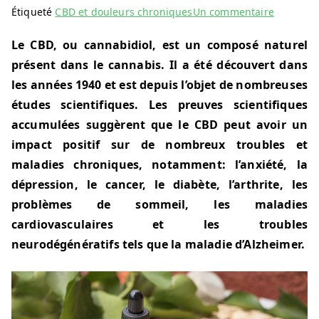
sur
Étiqueté
CBD et douleurs chroniques
Un commentaire
Le
Le CBD, ou cannabidiol, est un composé naturel
CBD
présent dans le cannabis. Il a été découvert dans
:
un
les années 1940 et est depuis l’objet de nombreuses
allié
études scientifiques. Les preuves scientifiques
contre
accumulées suggèrent que le CBD peut avoir un
les
impact positif sur de nombreux troubles et
douleurs
maladies chroniques, notamment: l’anxiété, la
chroniqu
dépression, le cancer, le diabète, l’arthrite, les
?
problèmes de sommeil, les maladies
cardiovasculaires et les troubles
neurodégénératifs tels que la maladie d’Alzheimer.