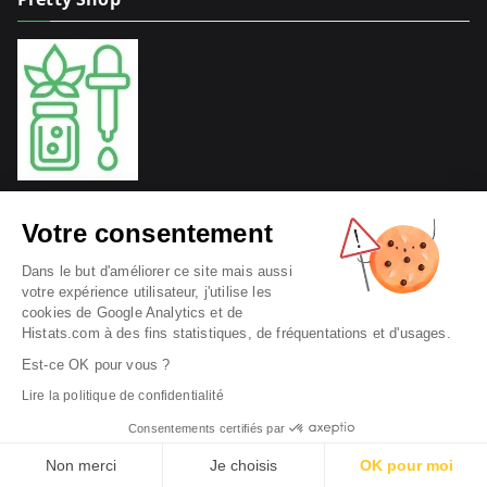
Liens utiles
Votre consentement
Dans le but d'améliorer ce site mais aussi
Contact
|
Mentions légales
|
Cookies
|
Plan du site
|
votre expérience utilisateur, j'utilise les
Sitemap
cookies de Google Analytics et de
Histats.com à des fins statistiques, de fréquentations et d'usages.
Est-ce OK pour vous ?
Lire la politique de confidentialité
Consentements certifiés par
© 2026
Pretty Shop
.
Non merci
Je choisis
OK pour moi