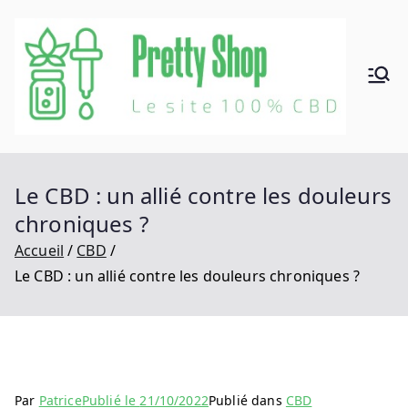
Aller
au
contenu
Pr
Le site
100%
et
CBD
ty
Le CBD : un allié contre les douleurs
chroniques ?
Sh
Accueil
CBD
op
Le CBD : un allié contre les douleurs chroniques ?
Par
Patrice
Publié le
21/10/2022
Publié dans
CBD